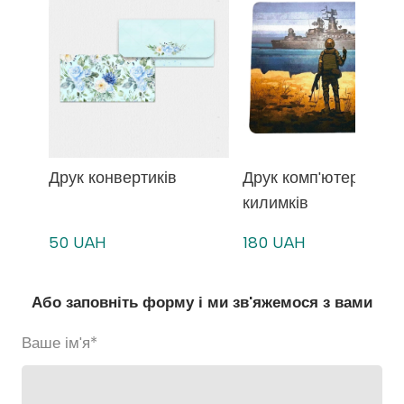
Друк конвертиків
Друк комп'ютерних
килимків
50 UAH
180 UAH
Або заповніть форму і ми зв'яжемося з вами
Ваше ім'я
*