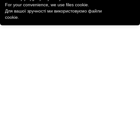
For your convenience, we use files cookie.
Для вашої зручності ми використовуємо файли
cookie.
Skontaktuj się z nami
Typografia „Veselka”