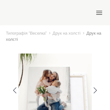
Типографія "Веселка"
Друк на холсті
Друк на
холсті