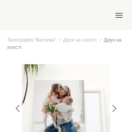
Типографія "Веселка"
Друк на холсті
Друк на
холсті