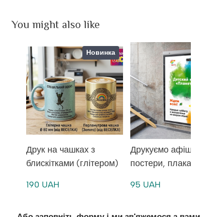
You might also like
Новинка
Друк на чашках з
Друкуємо афіші,
блискітками (глітером)
постери, плакати
190 UAH
95 UAH
Або заповніть форму і ми зв'яжемося з вами