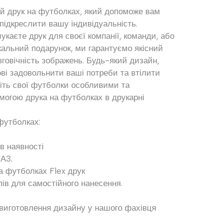
й друк на футболках, який допоможе вам
підкреслити вашу індивідуальність.
укаєте друк для своєї компанії, команди, або
кальний подарунок, ми гарантуємо якісний
вговічність зображень. Будь-який дизайн,
тові задовольнити ваші потреби та втілити
обіть свої футболки особливими та
могою друка на футболках в друкарні
футболках:
 в наявності
 А3.
на футболках Flex друк
пів для самостійного нанесення.
виготовлення дизайну у нашого фахівця