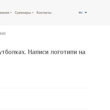
вание
Сувениры
Контакты
ках
утболках. Написи логотипи на