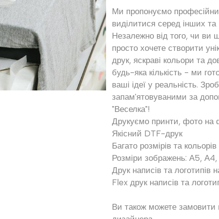
Ми пропонуємо професійни
виділитися серед інших та 
Незалежно від того, чи ви ш
просто хочете створити уні
друк, яскраві кольори та до
будь-яка кількість - ми го
ваші ідеї у реальність. Зр
запам'ятовуваними за допо
"Веселка"!
Друкуємо принти, фото на 
Якісний DTF-друк
Багато розмірів та кольорів
Розміри зображень: А5, А4,
Друк написів та логотипів 
Flex друк написів та логоти
Ви також можете замовити 