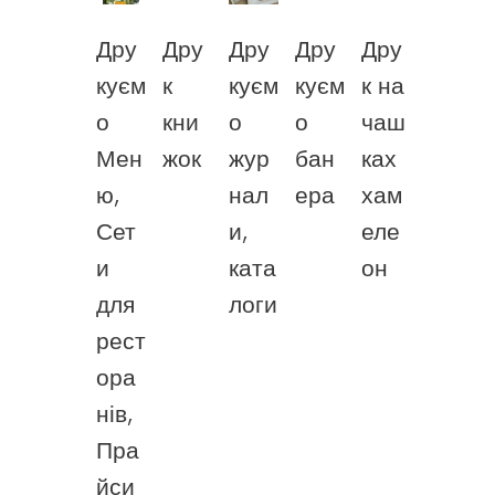
Дру
Дру
Дру
Дру
Дру
куєм
к
куєм
куєм
к на
о
кни
о
о
чаш
Мен
жок
жур
бан
ках
ю,
нал
ера
хам
Сет
и,
еле
и
ката
он
для
логи
рест
ора
нів,
Пра
йси