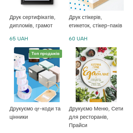
Друк сертифікатів,
Друк стікерів,
дипломів, грамот
етикеток, стікер-паків
65 UAH
60 UAH
Топ продажів
Друкуємо qr-коди та
Друкуємо Меню, Сети
цінники
для ресторанів,
Прайси