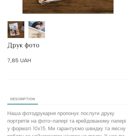
Друк фото
7,85 UAH
DESCRIPTION
Наша фотодрукарня пропонує послуги друку
портретів на фото-папері та крейдованому папері
у форматі 10х15. Ми гарантуємо швидку та якісну
роботу за найнижчими цінами на ринку. У нас ви