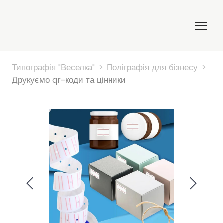
Типографія "Веселка"
Поліграфія для бізнесу
Друкуємо qr-коди та цінники