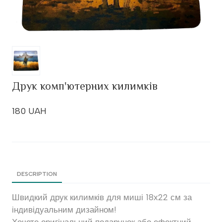
Друк комп'ютерних килимків
180 UAH
DESCRIPTION
Швидкий друк килимків для миші 18х22 см за
індивідуальним дизайном!
Хочете оригінальний подарунок або ефектний