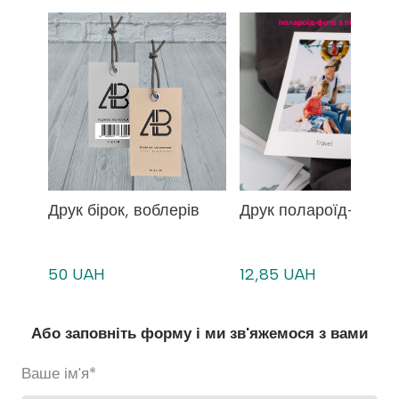
Друк бірок, воблерів
Друк полароїд-фото
50 UAH
12,85 UAH
Або заповніть форму і ми зв'яжемося з вами
Ваше ім'я
*