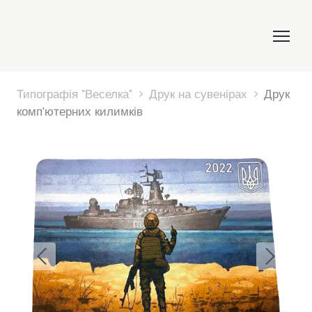
Типографія "Веселка"
Друк на сувенірах
Друк
комп'ютерних килимків